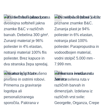
B&C Softshell jakna Lean
B&C softshell jakna X-Lite
Kravatna igla Mars
Enobarvna ženska ruta
Aurora