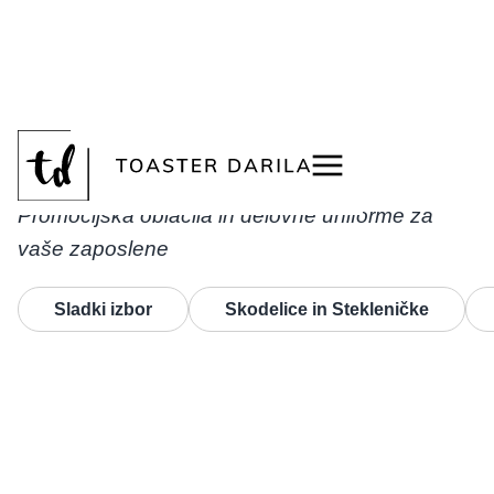
<
Oblačila in uniforme
Promocijska oblačila in delovne uniforme za
vaše zaposlene
Sladki izbor
Skodelice in Stekleničke