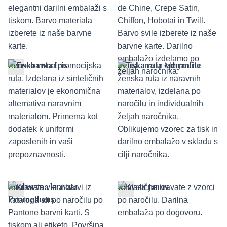
Ženska ruta Iris
Ženska ruta Aphrodite
Enobarvna kravata
Kravata Janus
Prometheus