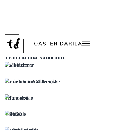
<
Izbrana darila
Sladki izbor
Skodelice in Stekleničke
Tehnologija
Oblačila