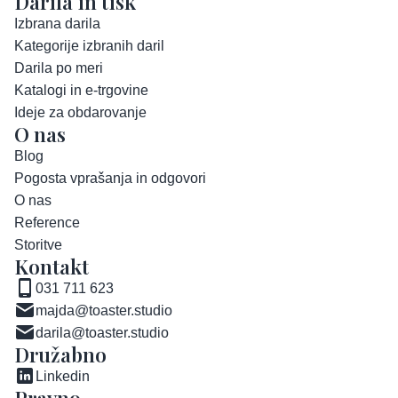
Darila in tisk
Izbrana darila
Kategorije izbranih daril
Darila po meri
Katalogi in e-trgovine
Ideje za obdarovanje
O nas
Blog
Pogosta vprašanja in odgovori
O nas
Reference
Storitve
Kontakt
031 711 623
majda@toaster.studio
darila@toaster.studio
Družabno
Linkedin
Pravno