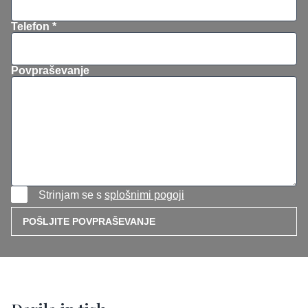
Telefon *
Povpraševanje
Strinjam se s
splošnimi pogoji