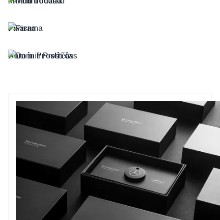
Modni dodatki
Pisarna
Dom in Prosti čas