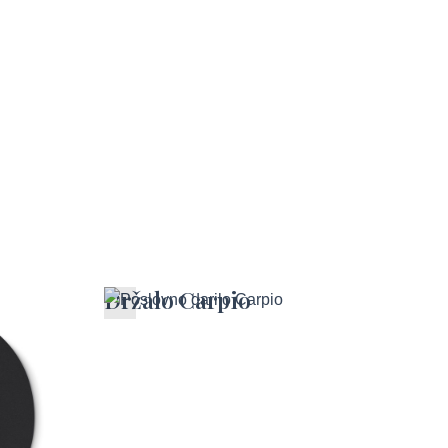
a za
Držalo Carpio