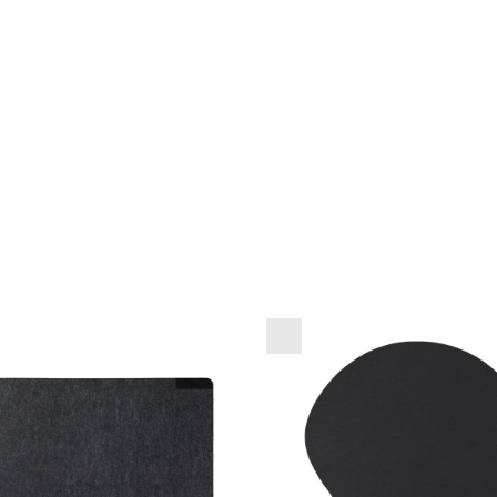
a podloga iz filca
Ergonomska podlog
miško