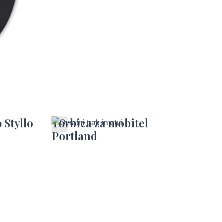
 Styllo
Torbica za mobitel
Portland