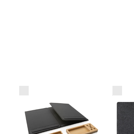
Zložljiv organizator
Namizn
pisalne mize Impact
VINGA