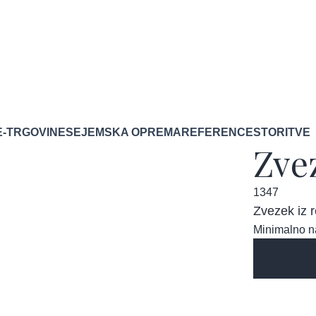
E-TRGOVINE
SEJEMSKA OPREMA
REFERENCE
STORITVE
Zve
1347
Zvezek iz r
Minimalno n