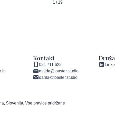
1 / 19
Kontakt
Druž
031 711 623
Linke
 in
majda@toaster.studio
darila@toaster.studio
ana, Slovenija, Vse pravice pridržane