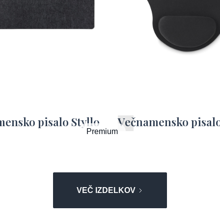
ensko pisalo Styllo
Večnamensko pisalo
Premium
VEČ IZDELKOV