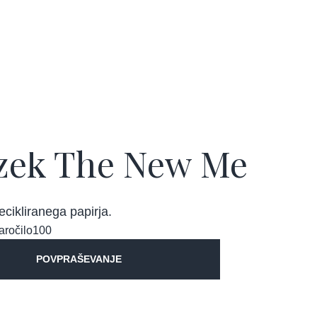
zek The New Me
ecikliranega papirja.
aročilo
100
POVPRAŠEVANJE