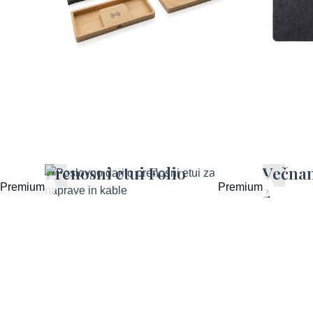
Prenosni etui Folio
Večnam
Premium
Premium
2