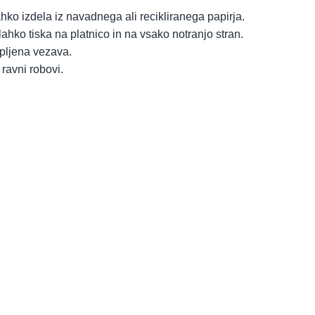
hko izdela iz navadnega ali recikliranega papirja.
lahko tiska na platnico in na vsako notranjo stran.
epljena vezava.
 ravni robovi.