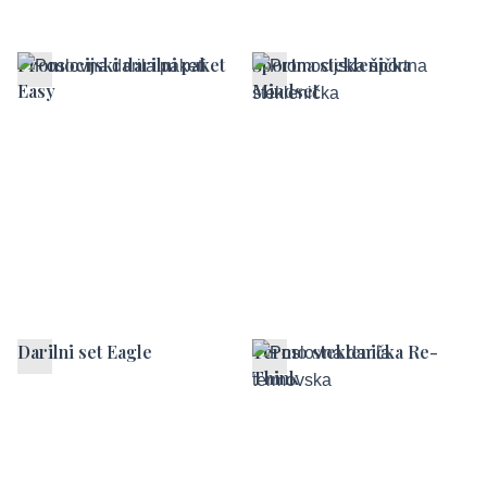
Promocijski darilni paket
Športna steklenička
Easy
Mindset
Darilni set Eagle
Termo steklenička Re-
Think