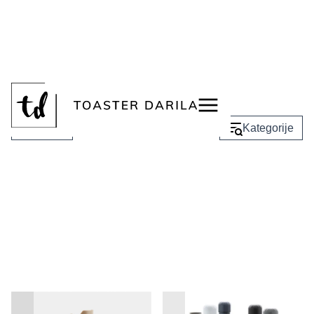
<
Stekleničke
Nazaj
Kategorije
Termo steklenička za
Steklenička za vodo Berlin