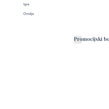
Pisala
Igre
Torbe
Markerji
Orodja
Promocijski b