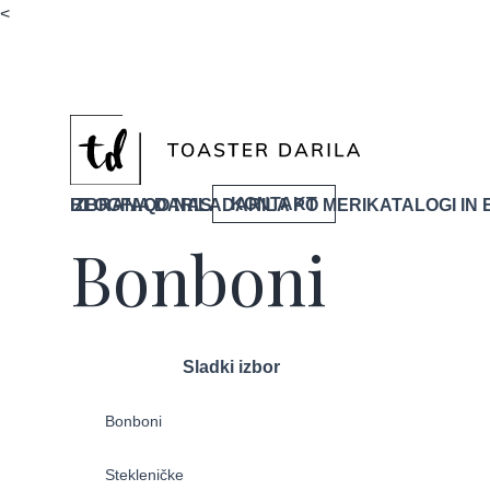
<
KONTAKT
IZBRANA DARILA
BLOG
FAQ
O NAS
DARILA PO MERI
KATALOGI IN 
Bonboni
Sladki izbor
Skodelice in Stekleničke
Bonboni
Čokolada
Tehnologija
Stekleničke