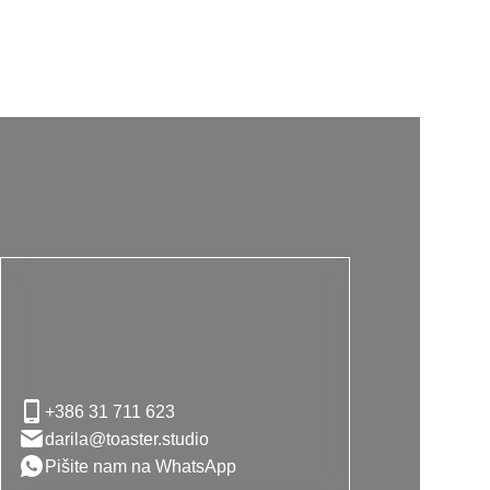
+386 31 711 623
darila@toaster.studio
Pišite nam na WhatsApp