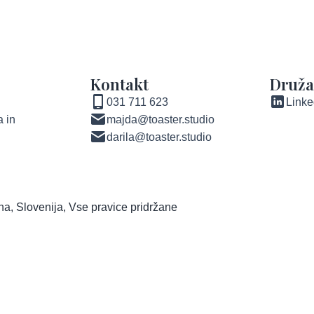
Kontakt
Druž
031 711 623
Linke
 in
majda@toaster.studio
darila@toaster.studio
ana, Slovenija, Vse pravice pridržane