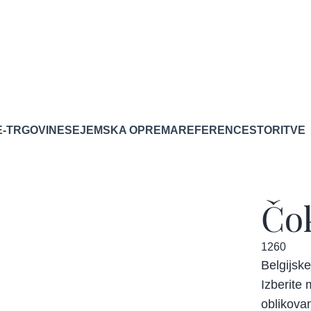
E-TRGOVINE
SEJEMSKA OPREMA
REFERENCE
STORITVE
Čok
1260
Belgijske
Izberite 
oblikova