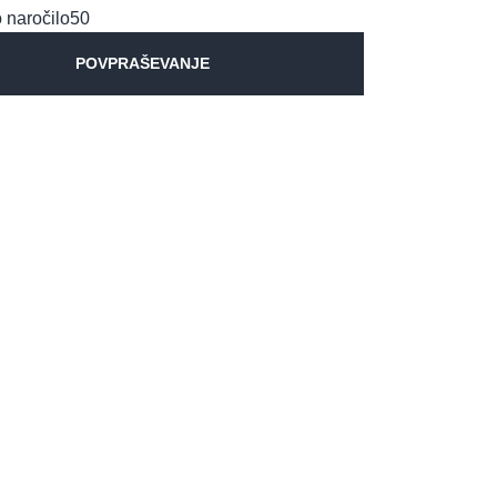
 naročilo
50
POVPRAŠEVANJE