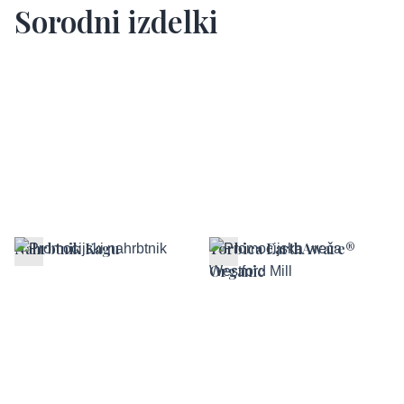
Sorodni izdelki
Nahrbtnik Kagu
Torbica EarthAware®
Organic