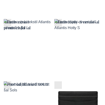
Atlantis cevast
Atlantis Hotty-S cevast šal
promocisjki šal
Cevast šal Blizzard SOL'S
RFID Anti-skimming
nosilec kartic