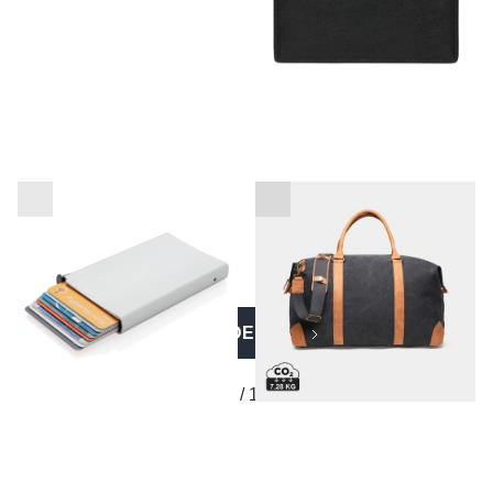
RFID nosilec kartic za
VINGA Bosler RCS torba -
plačilne kartice
weekender bag
VEČ IZDELKOV
1 / 14