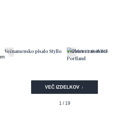
Večnamensko pisalo Styllo
Torbica za mobitel
um
Portland
VEČ IZDELKOV
1 / 19