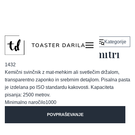
<
Nazaj
Kategorije
Kemični svinčnik Dmitri
1432
Kemični svinčnik z mat-mehkim ali svetlečim držalom,
transparentno zaponko in srebrnim detajlom. Pisalna pasta
je izdelana po ISO standardu kakovosti. Kapaciteta
pisanja: 2500 metrov.
Minimalno naročilo
1000
POVPRAŠEVANJE