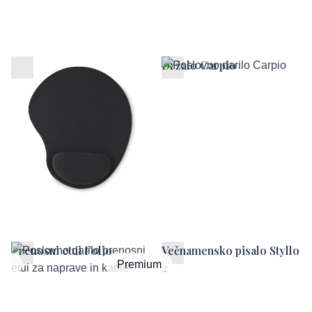
Ergonomska podloga za
Držalo Carpio
miško
Prenosni etui Folio
Večnamensko pisalo Styllo
um
Premium
2