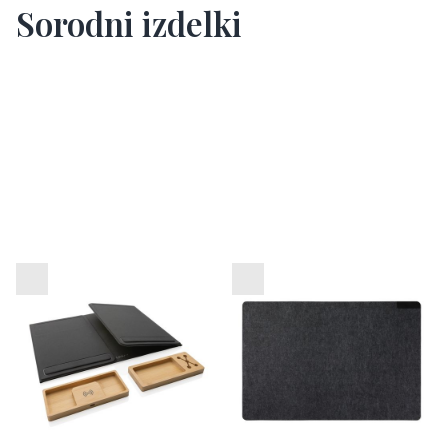
Sorodni izdelki
Zložljiv organizator
Namizna podloga iz filca
pisalne mize Impact
VINGA