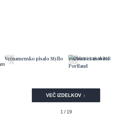
Večnamensko pisalo Styllo
Torbica za mobitel
um
Portland
VEČ IZDELKOV
1 / 19