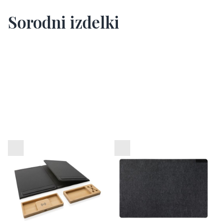
Sorodni izdelki
Zložljiv organizator
Namizna podloga iz filca
pisalne mize Impact
VINGA