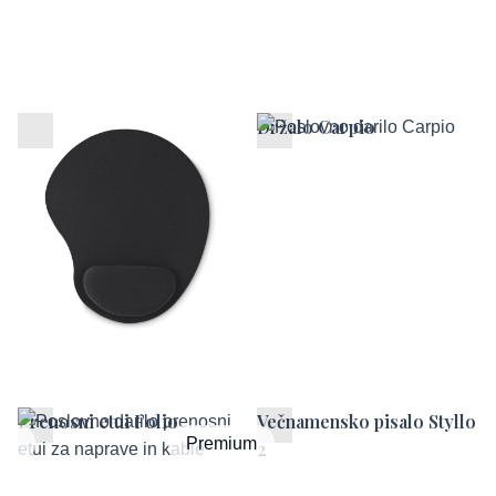
Ergonomska podloga za
Držalo Carpio
miško
Prenosni etui Folio
Večnamensko pisalo Styllo
um
Premium
2