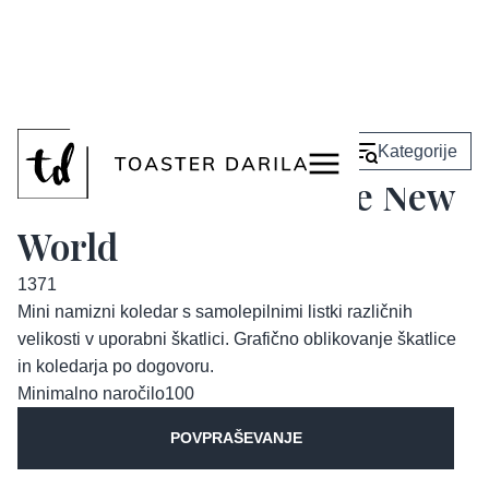
<
Nazaj
Kategorije
Koledar z listki Brave New
World
1371
Mini namizni koledar s samolepilnimi listki različnih
velikosti v uporabni škatlici. Grafično oblikovanje škatlice
in koledarja po dogovoru.
Minimalno naročilo
100
POVPRAŠEVANJE