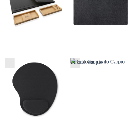
Ergonomska podloga za
Držalo Carpio
miško