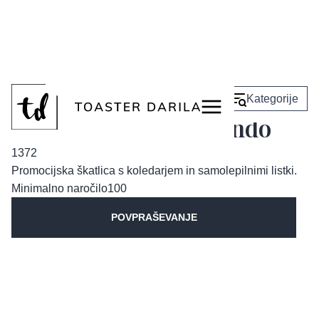
<
Nazaj
Kategorije
Škatlica z listki Orlando
1372
Promocijska škatlica s koledarjem in samolepilnimi listki.
Minimalno naročilo
100
POVPRAŠEVANJE