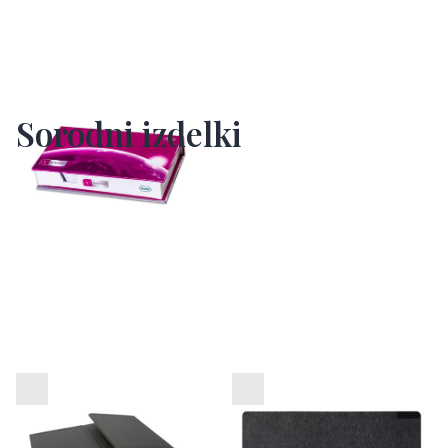
Sorodni izdelki
Zložljiv organizator
Namizna podloga iz filca
pisalne mize Impact
VINGA