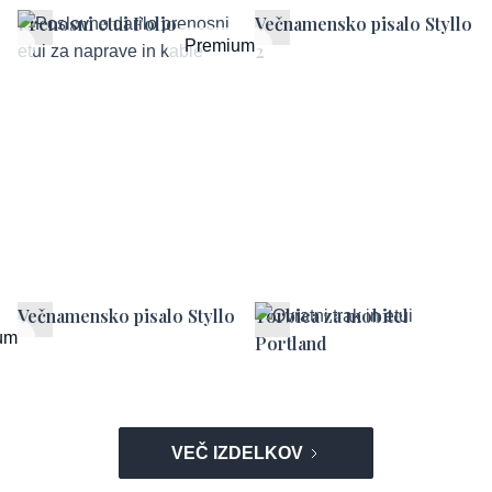
Prenosni etui Folio
Večnamensko pisalo Styllo
um
Premium
2
Večnamensko pisalo Styllo
Torbica za mobitel
um
Portland
VEČ IZDELKOV