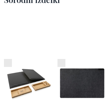
Zložljiv organizator
Namizna podloga iz filca
pisalne mize Impact
VINGA