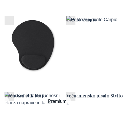
Ergonomska podloga za
Držalo Carpio
miško
Prenosni etui Folio
Večnamensko pisalo Styllo
um
Premium
2