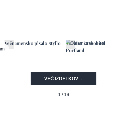
Večnamensko pisalo Styllo
Torbica za mobitel
um
Portland
VEČ IZDELKOV
1 / 19