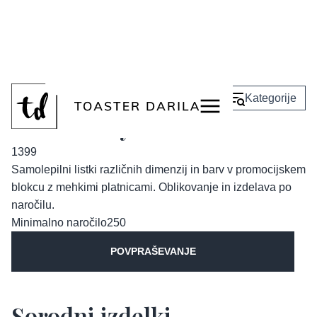
<
Nazaj
Kategorije
Listki Fifty Bits
1399
Samolepilni listki različnih dimenzij in barv v promocijskem
blokcu z mehkimi platnicami. Oblikovanje in izdelava po
naročilu.
Minimalno naročilo
250
POVPRAŠEVANJE
Sorodni izdelki