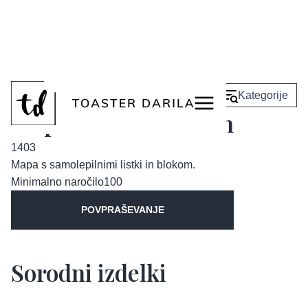
<
Nazaj
Kategorije
Mapa Massive Action
1403
Mapa s samolepilnimi listki in blokom.
Minimalno naročilo
100
POVPRAŠEVANJE
Sorodni izdelki