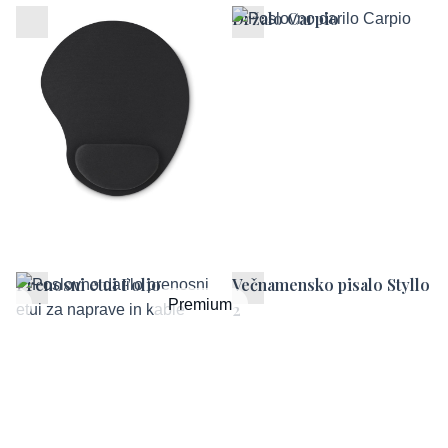
Ergonomska podloga za
Držalo Carpio
miško
Prenosni etui Folio
Večnamensko pisalo Styllo
um
Premium
2