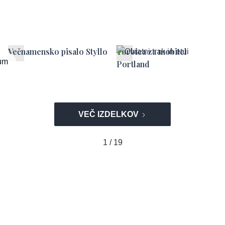
Večnamensko pisalo Styllo
Torbica za mobitel
um
Portland
VEČ IZDELKOV
1 / 19