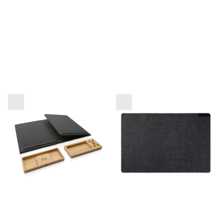
Zložljiv organizator
Namizna podloga iz filca
pisalne mize Impact
VINGA