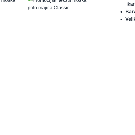
likan
Bar
Veli