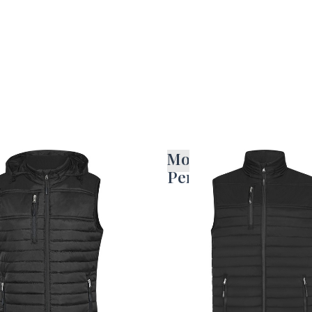
 brezrokavnik s
Moški brezrokavni
o HRM
Performance HRM