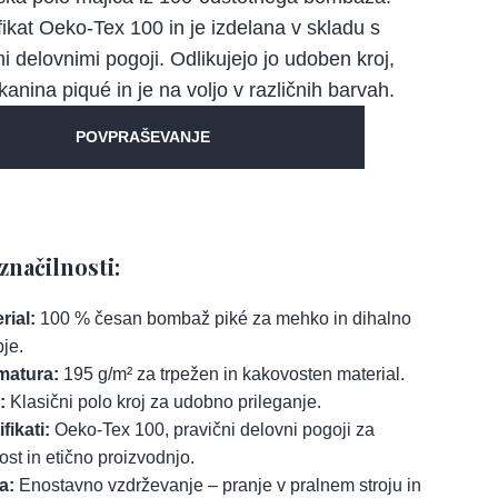
fikat Oeko-Tex 100 in je izdelana v skladu s
i delovnimi pogoji. Odlikujejo jo udoben kroj,
kanina piqué in je na voljo v različnih barvah.
POVPRAŠEVANJE
značilnosti:
rial:
100 % česan bombaž piké za mehko in dihalno
je.
matura:
195 g/m² za trpežen in kakovosten material.
:
Klasični polo kroj za udobno prileganje.
ifikati:
Oeko-Tex 100, pravični delovni pogoji za
nost in etično proizvodnjo.
a:
Enostavno vzdrževanje – pranje v pralnem stroju in