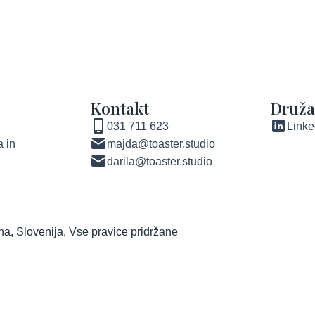
Kontakt
Druž
031 711 623
Linke
 in
majda@toaster.studio
darila@toaster.studio
ana, Slovenija, Vse pravice pridržane