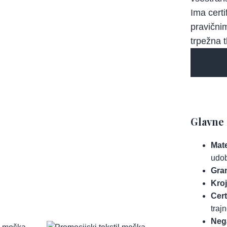
Ima certi
pravičnim
trpežna t
Glavne 
Mate
udob
Gra
Kroj
Cert
traj
Neg