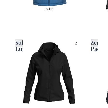
Softshell jakna za ženske
Ženski
Lux
Padde