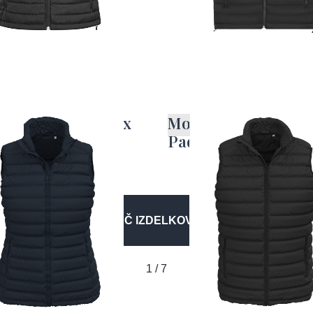
 brezrokavnik Lux
Moški brezrokavnik
d
Padded
VEČ IZDELKOV
1 / 7