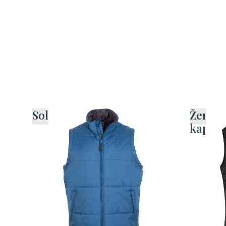
Sols brezrokavnik
Ženski
kapuc