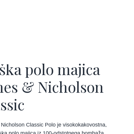
ka polo majica
mes & Nicholson
ssic
Nicholson Classic Polo je visokokakovostna,
ska polo majica iz 100-odstotnega bombaža.