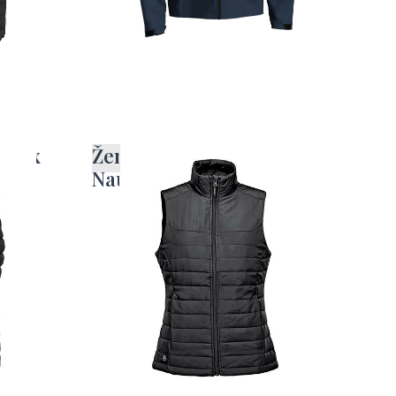
 Lux
Ženski brezrokavnik
Nautilus