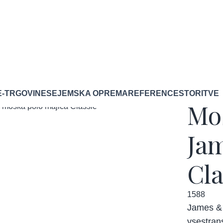
E-TRGOVINE
SEJEMSKA OPREMA
REFERENCE
STORITVE
Moš
Ja
Cla
1588
James & 
vsestran