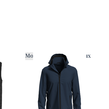
k
Moška softshell jakna Lux