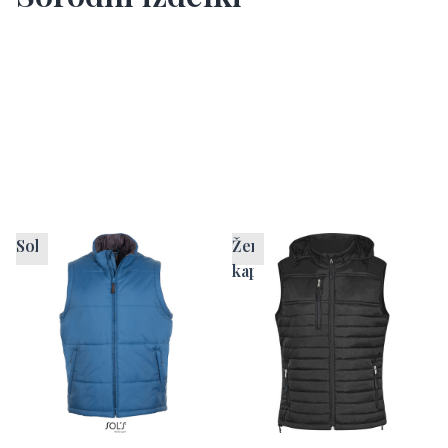
Sols brezrokavnik
Ženski brezrokavnik s
kapuco HRM