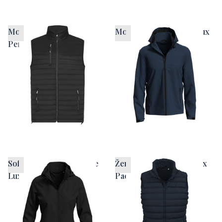
Moški brezrokavnik
Moška softshell jakna Lux
Performance HRM
Softshell jakna za ženske
Ženski brezrokavnik Lux
Lux
Padded