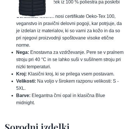
vetru in dežju. Vložek iz 100 % poliestra pa poskrbi
za prijetno toploto.
Certifikati:
Izdelek nosi certifikate Oeko-Tex 100,
veganstvo in pravični delovni pogoji, kar potrjuje, da
je izdelan iz materialov, ki so varni za kožo in da so
pri njegovi proizvodnji spoštovane visoke etične
norme.
Nega:
Enostavna za vzdrževanje. Pere se v pralnem
stroju pri 40 °C in se lahko suši v sušilnem stroju pri
nizki temperaturi.
Kroj:
Klasični kroj, ki se prilega vsem postavam.
Velikosti:
Na voljo v širokem razponu velikosti: S -
5XL.
Barve:
Elegantna črni opal in klasična Blue
midnight.
Sorodni izdelki