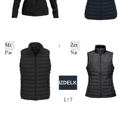
Moški brezrokavnik Lux
Ženski brezrokavnik
Padded
Nautilus
VEČ IZDELKOV
1 / 7