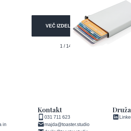
VEČ IZDELKOV
1 / 14
Kontakt
Druž
031 711 623
Linke
 in
majda@toaster.studio