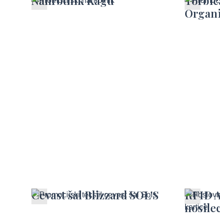
Nahrbtnik Kagu
Torbic
Organ
Cevast šal Blizzard SOL'S
RFID 
nosilec