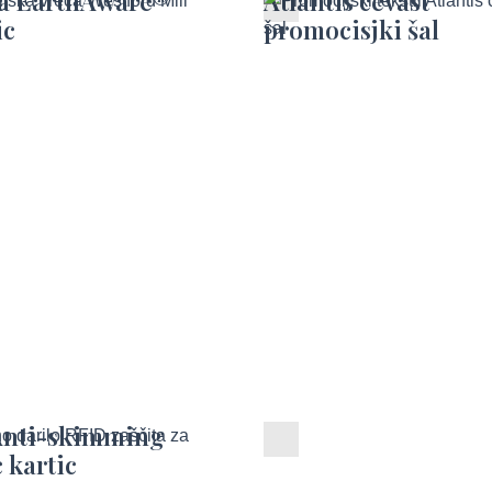
a EarthAware®
Atlantis cevast
ic
promocisjki šal
Anti-skimming
RFID nosilec kartic
 kartic
plačilne kartice