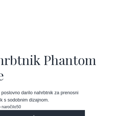
hrbtnik Phantom
e
poslovno darilo nahrbtnik za prenosni
ik s sodobnim dizajnom.
 naročilo
50