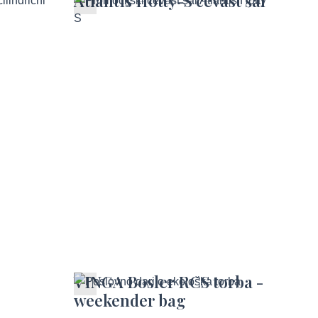
Atlantis Hotty-S cevast šal
 za
VINGA Bosler RCS torba -
weekender bag