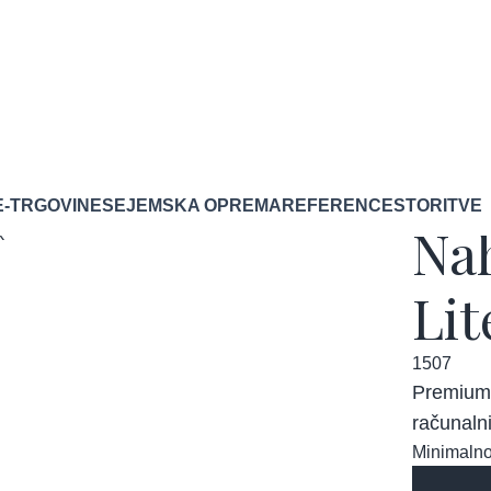
E-TRGOVINE
SEJEMSKA OPREMA
REFERENCE
STORITVE
Na
Lit
1507
Premium 
računaln
Minimalno