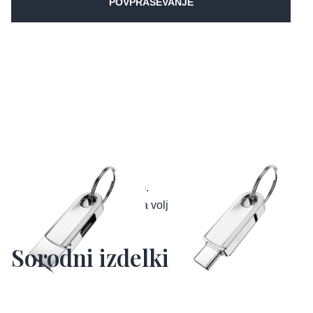
POVPRAŠEVANJE
Kapaciteta: 3.0 (32-128GB).
Tehnična specifikacija je na voljo na zahtevo naročnika.
Sorodni izdelki