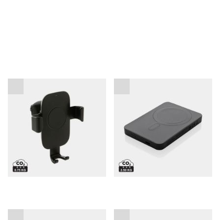
Brezžični polnilec RCS
Powerbank Magnetix RCS
10W za v avto
5000 mAh
Powerbank z zamenljivo
Powerbank CycleCell z