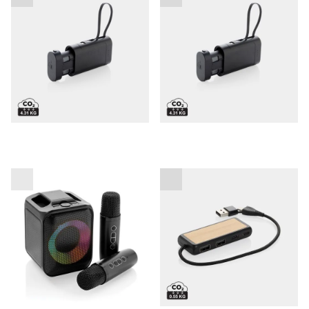
baterijo REUSE
zamenljivo baterijo
Karaoke set Singvibe
Link RCS USB hub