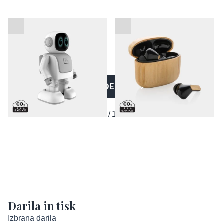
Plesni robot z vgrajenim
Brezžične slušalke
zvočnikom
Bamboo - FSC in RCS
VEČ IZDELKOV
1 / 12
Darila in tisk
Izbrana darila