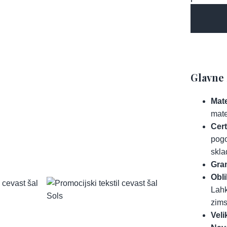
Glavne 
Mate
mate
Cert
pogo
skla
Gra
Obli
Lahk
zims
Veli