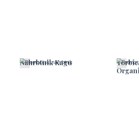
Nahrbtnik Kagu
Torbic
Organ