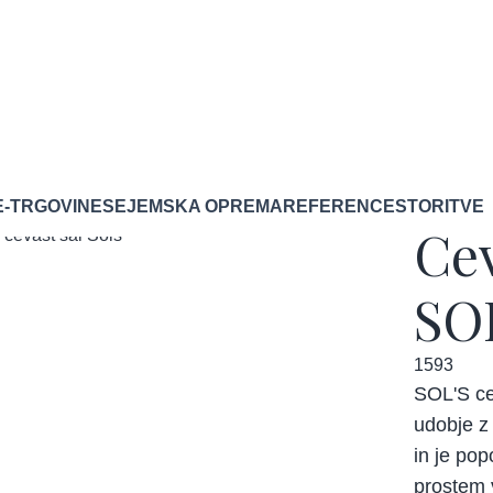
E-TRGOVINE
SEJEMSKA OPREMA
REFERENCE
STORITVE
Cev
SO
1593
SOL'S ce
udobje z
in je pop
prostem 