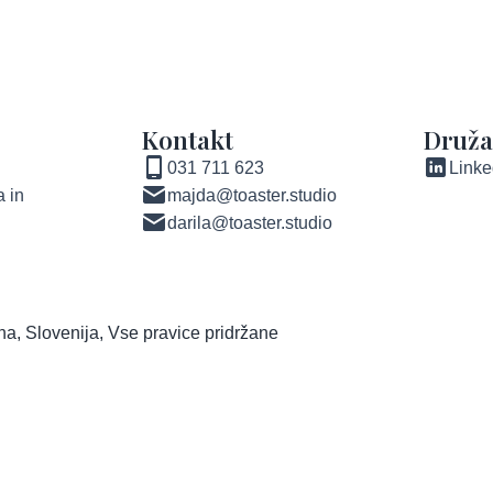
Kontakt
Druž
031 711 623
Linke
 in
majda@toaster.studio
darila@toaster.studio
ana, Slovenija, Vse pravice pridržane