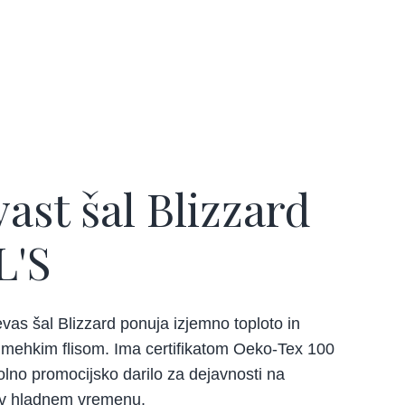
ast šal Blizzard
L'S
vas šal Blizzard ponuja izjemno toploto in
 mehkim flisom. Ima certifikatom Oeko-Tex 100
olno promocijsko darilo za dejavnosti na
v hladnem vremenu.