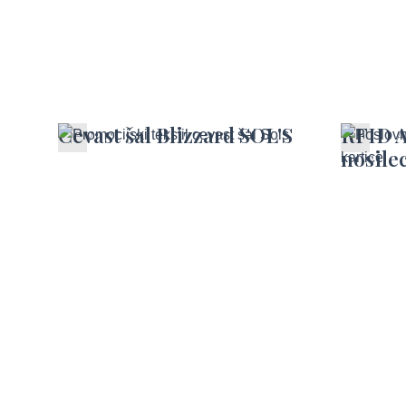
Cevast šal Blizzard SOL'S
RFID 
nosilec