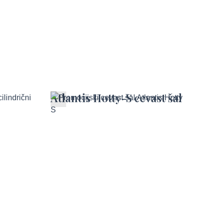
Atlantis Hotty-S cevast šal