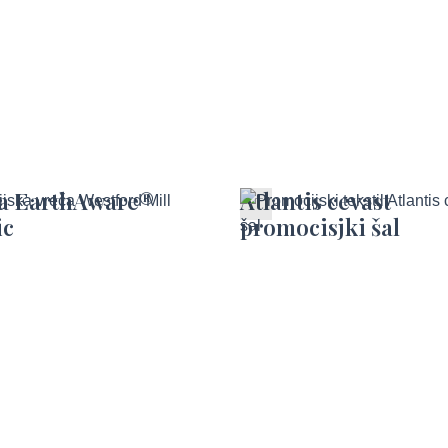
a EarthAware®
Atlantis cevast
ic
promocisjki šal