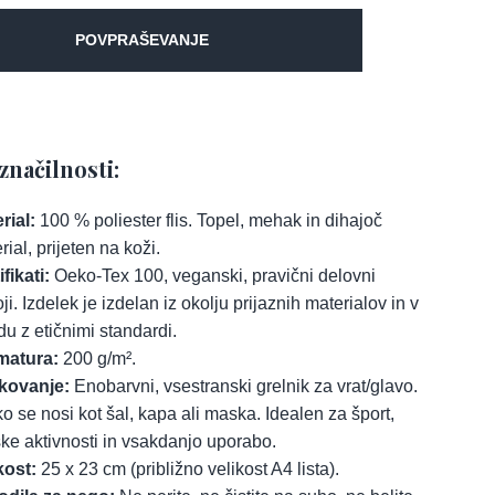
POVPRAŠEVANJE
značilnosti:
rial:
100 % poliester flis. Topel, mehak in dihajoč
rial, prijeten na koži.
ifikati:
Oeko-Tex 100, veganski, pravični delovni
ji. Izdelek je izdelan iz okolju prijaznih materialov in v
du z etičnimi standardi.
matura:
200 g/m².
kovanje:
Enobarvni, vsestranski grelnik za vrat/glavo.
o se nosi kot šal, kapa ali maska. Idealen za šport,
ke aktivnosti in vsakdanjo uporabo.
kost:
25 x 23 cm (približno velikost A4 lista).