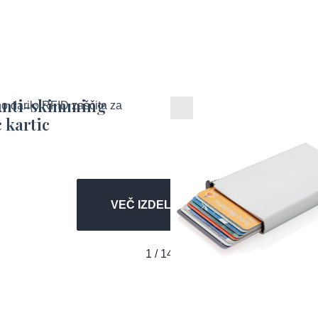
Anti-skimming
RFID nosilec kartic
 kartic
plačilne kartice
VEČ IZDELKOV
1 / 14