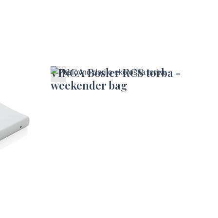
 za
VINGA Bosler RCS torba -
weekender bag