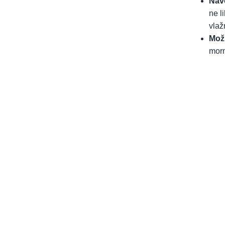
Navo
ne l
vlaž
Možn
morn