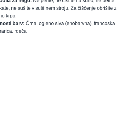
dila za nego:
Ne perite, ne čistite na suho, ne belite,
ikate, ne sušite v sušilnem stroju. Za čiščenje obrišite z
no krpo.
osti barv:
Črna, ogleno siva (enobarvna), francoska
arica, rdeča