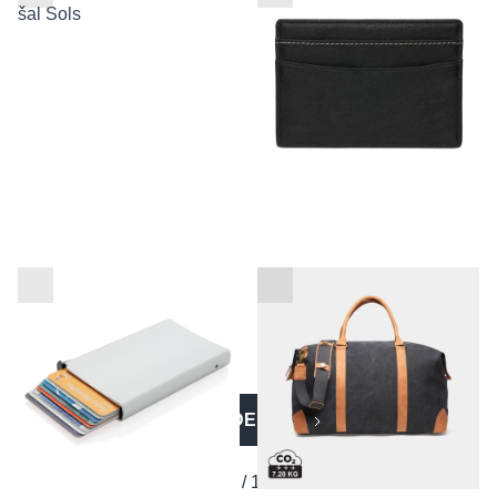
nosilec kartic
RFID nosilec kartic za
VINGA Bosler RCS torba -
plačilne kartice
weekender bag
VEČ IZDELKOV
1 / 14