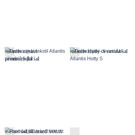
Atlantis cevast
Atlantis Hotty-S cevast šal
promocisjki šal
Cevast šal Blizzard SOL'S
RFID Anti-skimming