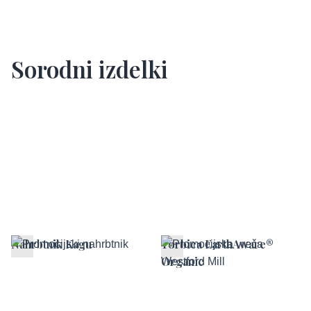
Sorodni izdelki
Nahrbtnik Kagu
Torbica EarthAware®
Organic