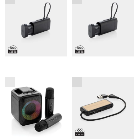
baterijo REUSE
zamenljivo baterijo
Karaoke set Singvibe
Link RCS USB hub