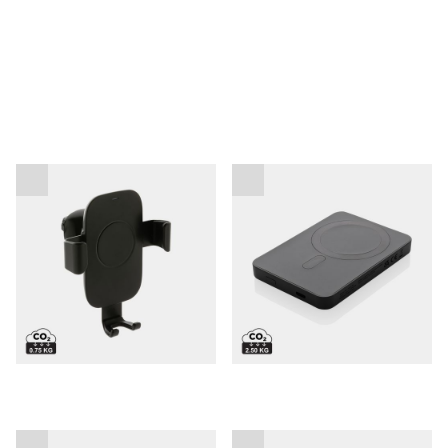
Brezžični polnilec RCS
Powerbank Magnetix RCS
10W za v avto
5000 mAh
Powerbank z zamenljivo
Powerbank CycleCell z