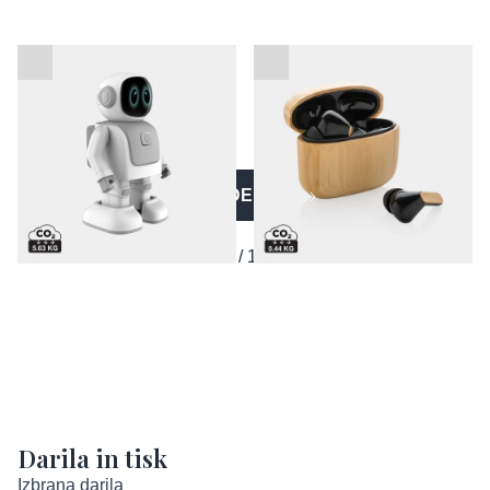
Plesni robot z vgrajenim
Brezžične slušalke
zvočnikom
Bamboo - FSC in RCS
VEČ IZDELKOV
1 / 12
Darila in tisk
Izbrana darila