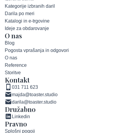
Kategorije izbranih daril
Darila po meri
Katalogi in e-trgovine
Ideje za obdarovanje
O nas
Blog
Pogosta vprašanja in odgovori
O nas
Reference
Storitve
Kontakt
031 711 623
majda@toaster.studio
darila@toaster.studio
Družabno
Linkedin
Pravno
Splošni pogoji