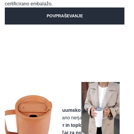
certificirano embalažo.
POVPRAŠEVANJE
Glavne lastnosti:
Kapaciteta:
800 ml
Dvojna stena za vakuumsko izolacijo
Material:
80% reciklirano nerjaveče jeklo
Ohranja hladno 24 ur in toplo 6 ur
Enoročno pitje in ročaj za nošenje