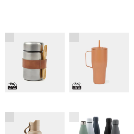
Termovka za hrano Vinga
Vinga Eos Voyager
skodelica 800 ml
Termo steklenička za
Steklenička za vodo Berlin
vodo Paris