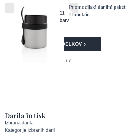
Posoda za malico Bogota
Promocijski darilni paket
11
Mountain
barv
VEČ IZDELKOV
1 / 7
Darila in tisk
Izbrana darila
Kategorije izbranih daril