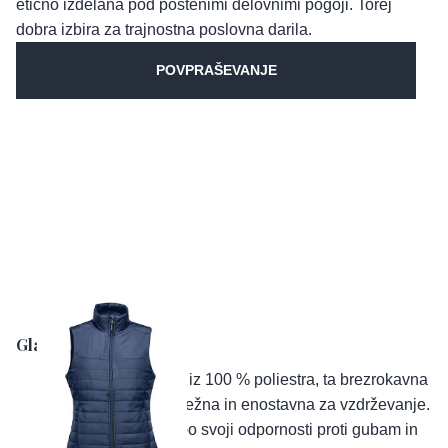
etično izdelana pod poštenimi delovnimi pogoji. Torej
dobra izbira za trajnostna poslovna darila.
POVPRAŠEVANJE
Glavne značilnosti:
Material:
Izdelana iz 100 % poliestra, ta brezrokavna
jopica je lahka, trpežna in enostavna za vzdrževanje.
Poliester je znan po svoji odpornosti proti gubam in