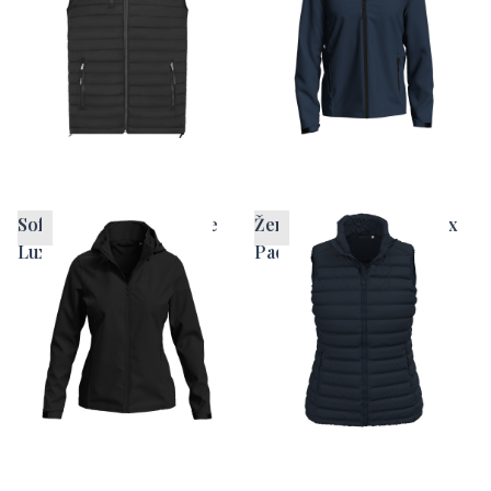
Softshell jakna za ženske
Ženski brezrokavnik Lux
Lux
Padded