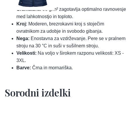
hitrem sušenju.
Gramatura:
90 g/m² zagotavlja optimalno ravnovesje
med lahkotnostjo in toploto.
Kroj:
Moderen, brezrokavni kroj s stoječim
ovratnikom za udobje in svobodo gibanja.
Nega:
Enostavna za vzdrževanje. Pere se v pralnem
stroju na 30 °C in suši v sušilnem stroju.
Velikosti:
Na voljo v širokem razponu velikosti: XS -
3XL.
Barve:
Črna in mornariška.
Sorodni izdelki