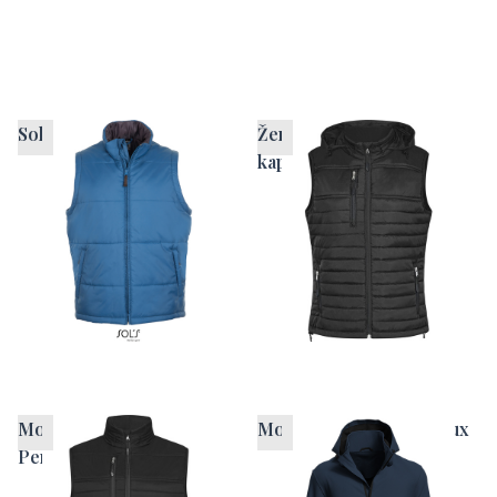
Sols brezrokavnik
Ženski brezrokavnik s
kapuco HRM
Moški brezrokavnik
Moška softshell jakna Lux
Performance HRM