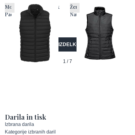
Moški brezrokavnik Lux
Ženski brezrokavnik
Padded
Nautilus
VEČ IZDELKOV
1 / 7
Darila in tisk
Izbrana darila
Kategorije izbranih daril