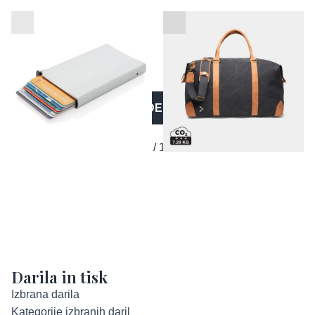
RFID nosilec kartic za
VINGA Bosler RCS torba -
plačilne kartice
weekender bag
VEČ IZDELKOV
1 / 14
Darila in tisk
Izbrana darila
Kategorije izbranih daril