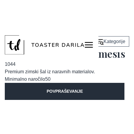
<
Nazaj
Kategorije
Ženski zimski šal Nemesis
1044
Premium zimski šal iz naravnih materialov.
Minimalno naročilo
50
POVPRAŠEVANJE