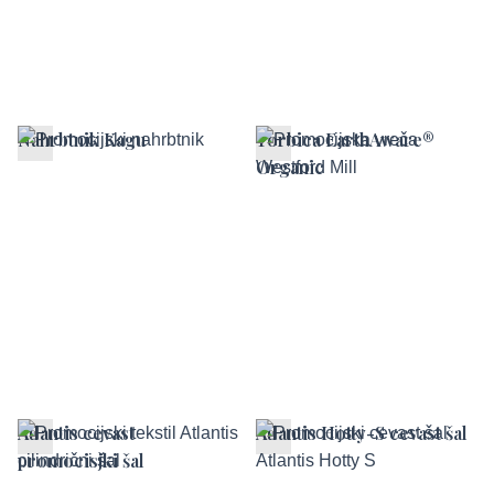
Nahrbtnik Kagu
Torbica EarthAware®
Organic
Atlantis cevast
Atlantis Hotty-S cevast šal
promocisjki šal