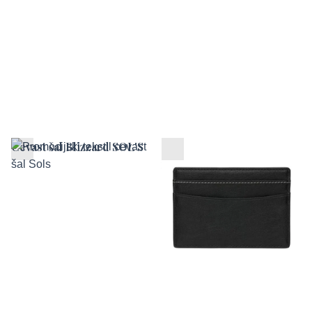
Cevast šal Blizzard SOL'S
RFID Anti-skimming
nosilec kartic