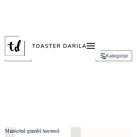
<
Manšetni gumbi
Nazaj
Kategorije
Manšetni gumbi Anemoi
Darilni set Tartarus