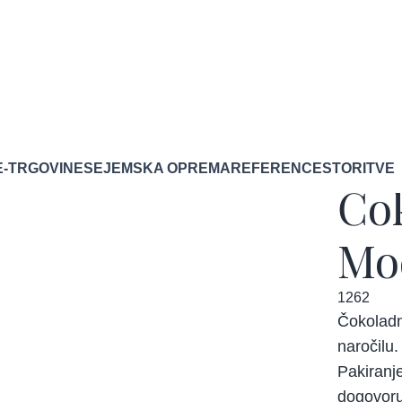
E-TRGOVINE
SEJEMSKA OPREMA
REFERENCE
STORITVE
Čo
Mo
1262
Čokoladn
naročilu.
Pakiranj
dogovoru