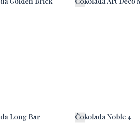
da Golden Brick
Čokolada Art Deco
da Long Bar
Čokolada Noble 4