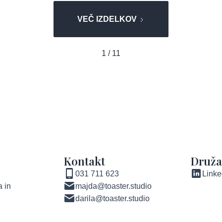
VEČ IZDELKOV
1 / 11
Kontakt
Druž
031 711 623
Linke
 in
majda@toaster.studio
darila@toaster.studio