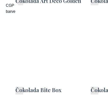
Čokolada Art Deco Golden
Čokola
CGP
barve
Čokolada Bite Box
Čokola