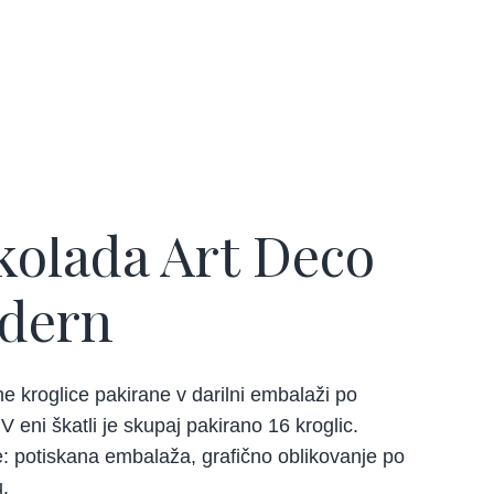
kolada Art Deco
dern
e kroglice pakirane v darilni embalaži po
 V eni škatli je skupaj pakirano 16 kroglic.
e: potiskana embalaža, grafično oblikovanje po
.