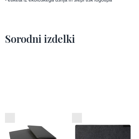
Sorodni izdelki
Zložljiv organizator
Namizna podloga iz filca
pisalne mize Impact
VINGA