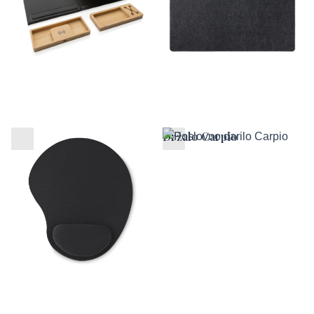
Ergonomska podloga za
Držalo Carpio
miško