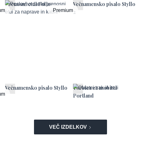
Prenosni etui Folio
Večnamensko pisalo Styllo
um
Premium
2
Večnamensko pisalo Styllo
Torbica za mobitel
um
Portland
VEČ IZDELKOV