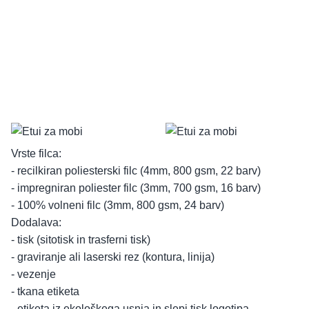
Vrste filca:
- recilkiran poliesterski filc (4mm, 800 gsm, 22 barv)
- impregniran poliester filc (3mm, 700 gsm, 16 barv)
- 100% volneni filc (3mm, 800 gsm, 24 barv)
Dodalava:
- tisk (sitotisk in trasferni tisk)
- graviranje ali laserski rez (kontura, linija)
- vezenje
- tkana etiketa
- etiketa iz ekološkega usnja in slepi tisk logotipa