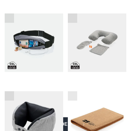
Univerzalni športni
Comfort potovalni set
promocijski pas
Deluxe potovalna blazina
Ovitek za potni list iz plute
VEČ IZDELKOV