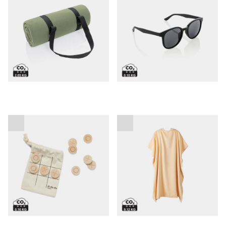
Promocijska igra "3 v
Promocijski pončo za na
vrsto"
plažo VINGA