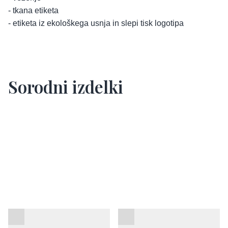
- tkana etiketa
- etiketa iz ekološkega usnja in slepi tisk logotipa
Sorodni izdelki
Piknik odeja Impact
Promocijska sončna očala
AWARE™