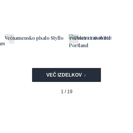
Večnamensko pisalo Styllo
Torbica za mobitel
um
Portland
VEČ IZDELKOV
1 / 19