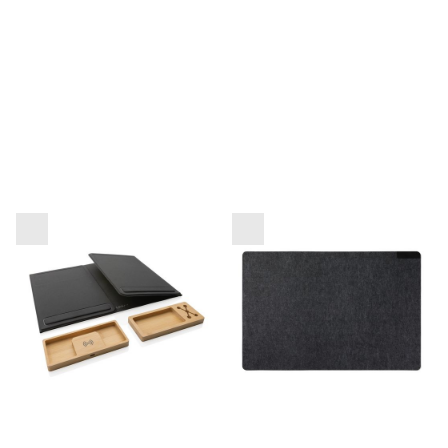
Zložljiv organizator
Namizna podloga iz filca
pisalne mize Impact
VINGA