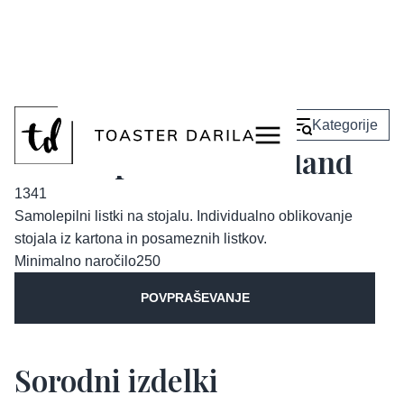
<
Nazaj
Kategorije
Samolepilni listki Inland
1341
Samolepilni listki na stojalu. Individualno oblikovanje
stojala iz kartona in posameznih listkov.
Minimalno naročilo
250
POVPRAŠEVANJE
Sorodni izdelki