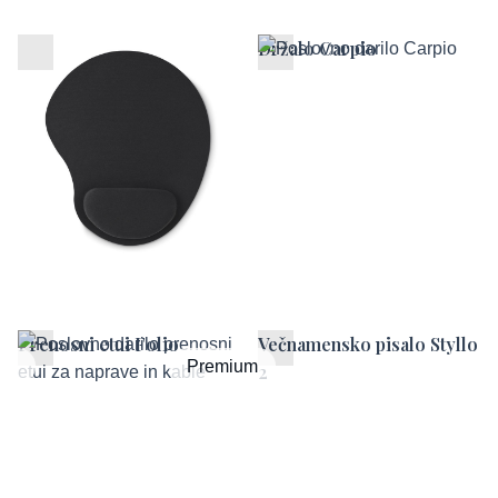
Ergonomska podloga za
Držalo Carpio
miško
Prenosni etui Folio
Večnamensko pisalo Styllo
um
Premium
2