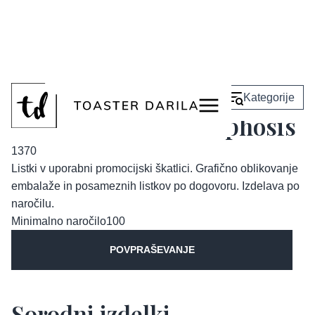
<
Nazaj
Kategorije
Listki The Metamorphosis
1370
Listki v uporabni promocijski škatlici. Grafično oblikovanje
embalaže in posameznih listkov po dogovoru. Izdelava po
naročilu.
Minimalno naročilo
100
POVPRAŠEVANJE
Sorodni izdelki