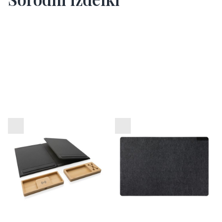
Zložljiv organizator
Namizna podloga iz filca
pisalne mize Impact
VINGA