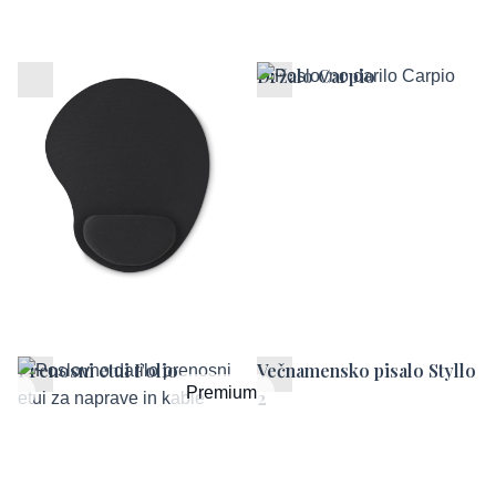
Ergonomska podloga za
Držalo Carpio
miško
Prenosni etui Folio
Večnamensko pisalo Styllo
um
Premium
2