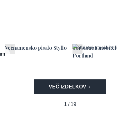
Večnamensko pisalo Styllo
Torbica za mobitel
um
Portland
VEČ IZDELKOV
1 / 19