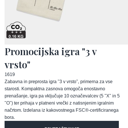
Promocijska igra "3 v
vrsto"
1619
Zabavna in preprosta igra "3 v vrsto", primerna za vse
starosti. Kompaktna zasnova omogoča enostavno
prenašanje, igra pa vključuje 10 označevalcev (5 "X" in 5
"O") ter prihaja v platneni vrečki z natisnjenim igralnim
načrtom. Izdelana iz kakovostnega FSC®-certificiranega
bora.