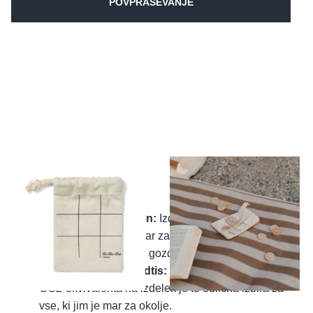
POVPRAŠEVANJE
Glavne značilnosti:
Naraven in trajnosten:
Izdelan iz FSC®-
certificiranega bora, kar zagotavlja, da les prihaja iz
trajnostno upravljanih gozdov.
Minimalen ogljični odtis:
Z izpustom le 0,16 kg
CO2-ekvivalenta na izdelek je to odlična izbira za
vse, ki jim je mar za okolje.