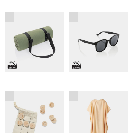
Piknik odeja Impact
Promocijska sončna očala
AWARE™
Promocijska igra "3 v
Promocijski pončo za na
vrsto"
plažo VINGA