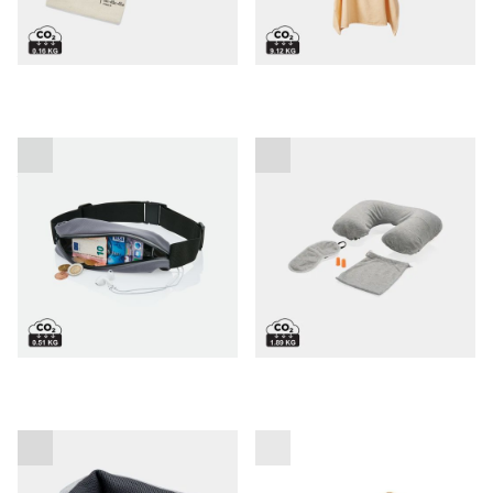
Univerzalni športni
Comfort potovalni set
promocijski pas
Deluxe potovalna blazina
Ovitek za potni list iz plute