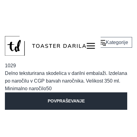
<
Nazaj
Kategorije
Skodelica Diamond
1029
Delno teksturirana skodelica v darilni embalaži. Izdelana
po naročilu v CGP barvah naročnika. Velikost 350 ml.
Minimalno naročilo
50
POVPRAŠEVANJE