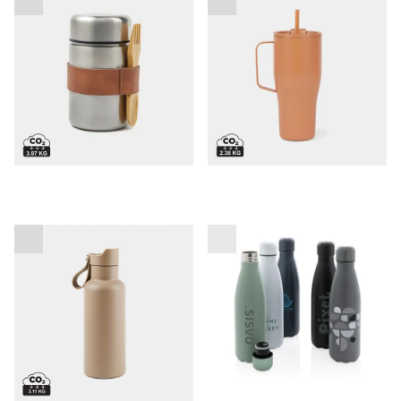
skodelica 800 ml
Termo steklenička za
Steklenička za vodo Berlin
vodo Paris