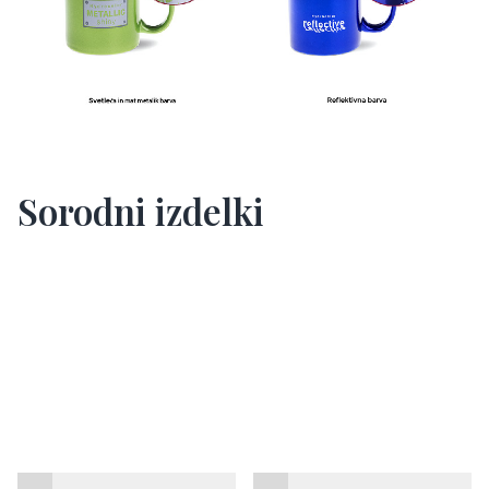
Sorodni izdelki
Termovka za hrano Vinga
Vinga Eos Voyager