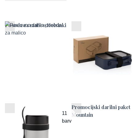
Posoda za malico Helsinki
Posodica za malico
Healthy
Posoda za malico Bogota
Promocijski darilni paket
11
Mountain
barv