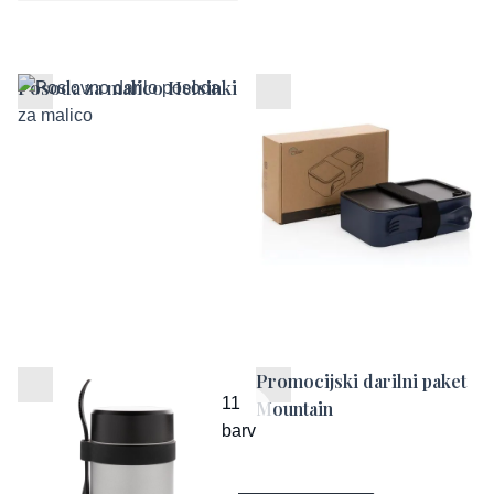
Posoda za malico Helsinki
Posodica za malico
Healthy
Posoda za malico Bogota
Promocijski darilni paket
11
Mountain
barv