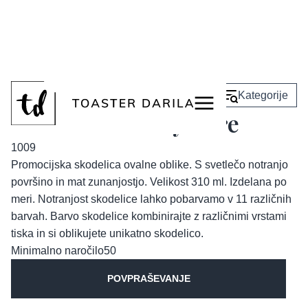
<
Nazaj
Kategorije
Skodelica Handy Pure
1009
Promocijska skodelica ovalne oblike. S svetlečo notranjo
površino in mat zunanjostjo. Velikost 310 ml. Izdelana po
meri. Notranjost skodelice lahko pobarvamo v 11 različnih
barvah. Barvo skodelice kombinirajte z različnimi vrstami
tiska in si oblikujete unikatno skodelico.
Minimalno naročilo
50
POVPRAŠEVANJE