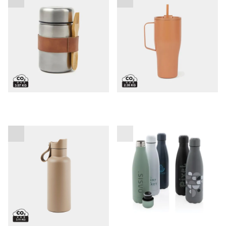
skodelica 800 ml
Termo steklenička za
Steklenička za vodo Berlin
vodo Paris