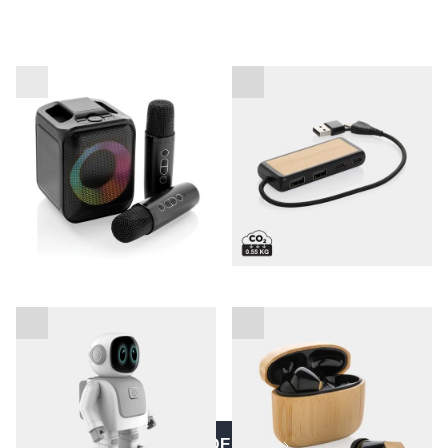
Karaoke set Singvibe
Link RCS USB hub
Plesni robot z vgrajenim
Brezžične slušalke
zvočnikom
Bamboo - FSC in RCS
VEČ IZDELKOV