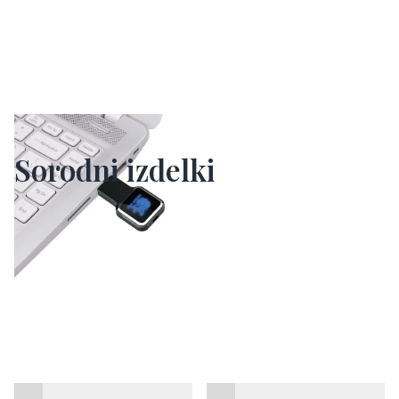
Sorodni izdelki
Brezžični polnilec RCS
Powerbank Magnetix RCS