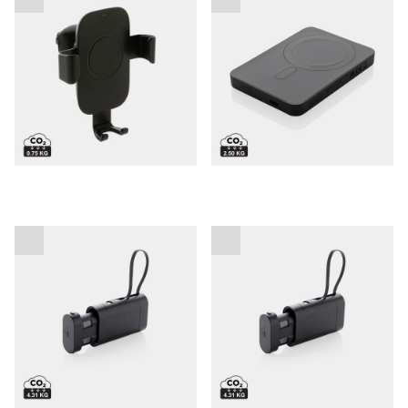
10W za v avto
5000 mAh
Powerbank z zamenljivo
Powerbank CycleCell z
baterijo REUSE
zamenljivo baterijo