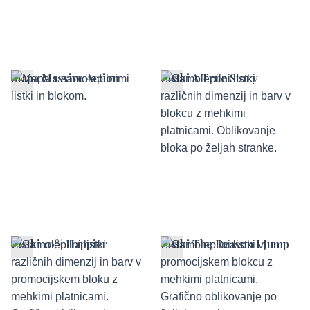
Mapa Massive Action
Listki A True Story
Listki 10% Happier
Listki The Reason I Jump