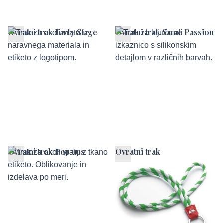
Ovratni trak Early Stage
Ovratni trak Same Passion
Ovratni trak Pop ups
Ovratni trak
Connect&Network