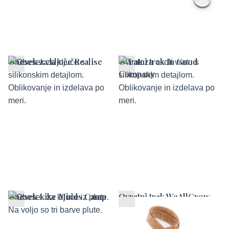
Obesek za ključe Realise
Ovratni trak In Good
Company
Obesek Like Minds Camp
Ovratni trak WeAllGrow