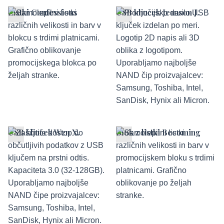
Listki Confessions
USB ključek Jeanson J.
USB ključek Wen X.
Blok z listki Becoming