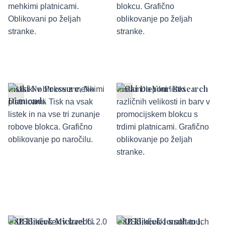
Listki No Pressure, No
Listki Do Your Research
Diamonds
USB ključek Michael C.
USB ključek Jonathan J.