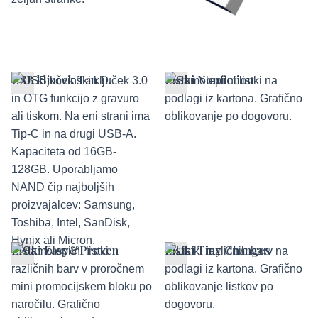
USB ključek Tan D.
Listki Nonfiction
Listki Easy&Proven
Listki Tiny Changes