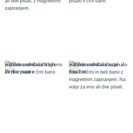
Darilna embalaža High
Darilna embalaža za pisalo
Performance
Sun Tzu