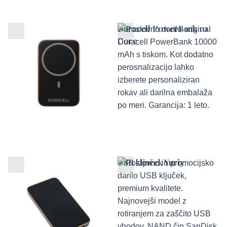
Duracell Micro 5
Duracell PowerBank 10
PowerBank
Core
Duracell PowerBank
USB ključek Yuriy
10000