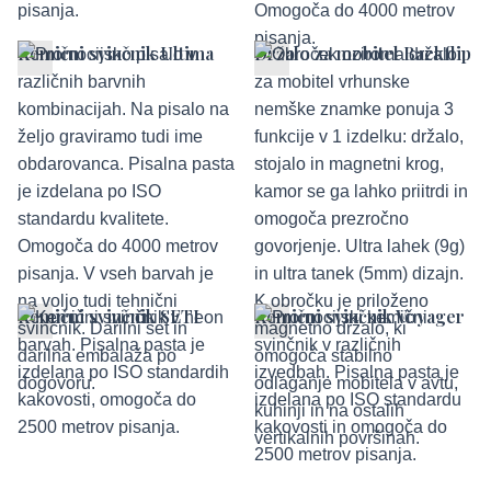
Kemični svinčnik Ultima
Držalo za mobitel Backflip
Kemični svinčnik SETI
Kemični svinčnik Voyager