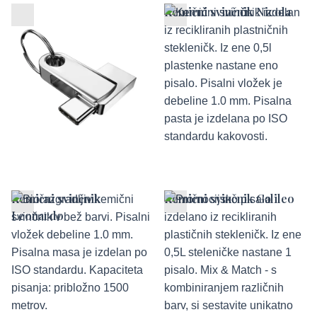
Promo USB ključek
Kemični svinčnik Nicola
Richard P.
Kemični svinčnik
Kemični svinčnik Galileo
Leonardo