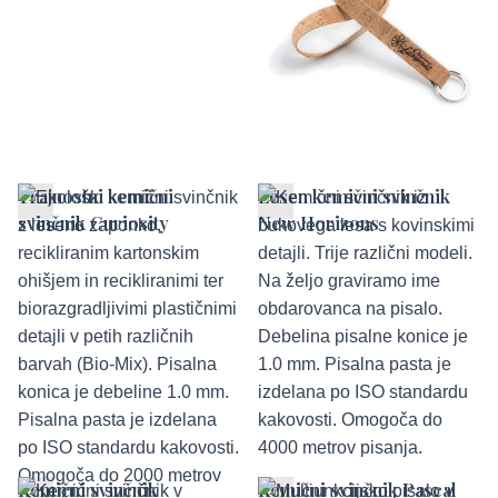
Trajnostni kemični
Lesen kemični svinčnik
svinčnik Curiosity
New Horizons
Kemični svinčnik
Kemični svinčnik Pascal