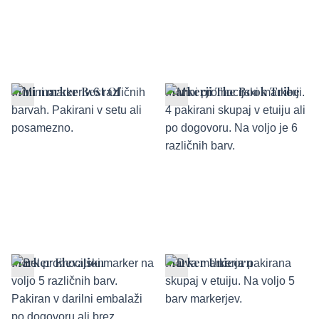
Mini marker Best Of
Markerji The Book Tribe
Marker Elevation
Marker Unicorn