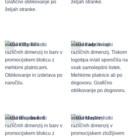
Listki Fifty Bits
Listki Fade Away
Listki Illuminated
Listki Mastery