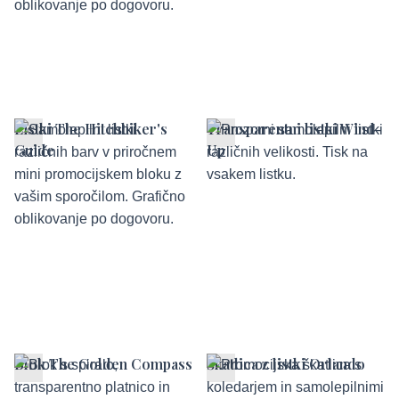
Listki The Hitchhiker's
Transparentni listki Wind-
Guide
Up
Blok The Golden Compass
Škatlica z listki Orlando