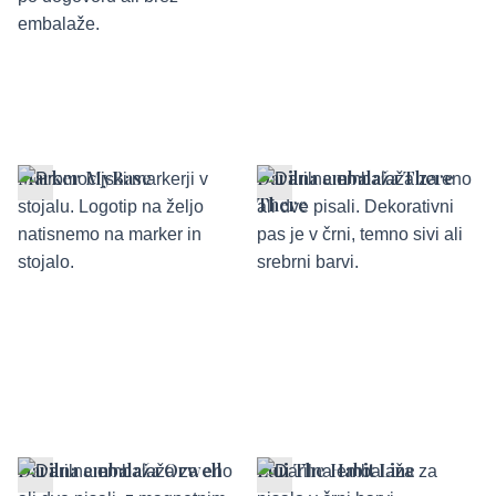
Marker MyBase
Darilna embalaža There
There
Darilna embalaža Orwell
Etui The Habit Line