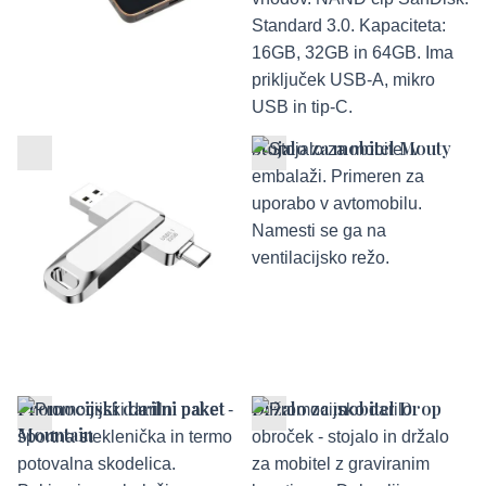
USB ključek Fu
Stojalo za mobitel Mouty
Promocijski darilni paket
Držalo za mobitel Drop
Mountain