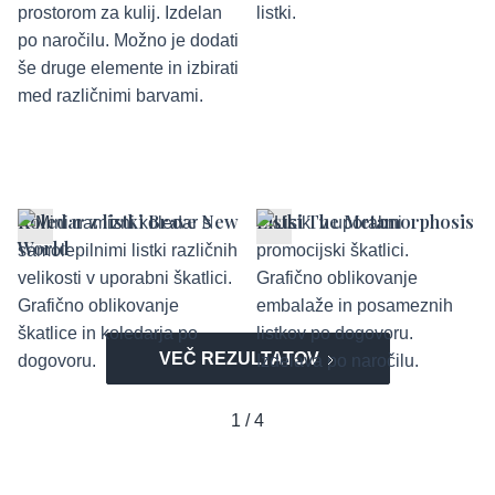
Koledar z listki Brave New
Listki The Metamorphosis
World
VEČ REZULTATOV
1 / 4