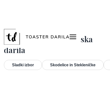
<
Promocijska in sejemska
darila
Sladki izbor
Skodelice in Stekleničke