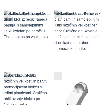
Blok How To Change Your
Listki The Great Believers
Mind
Listki The Catcher
USB ključek Noor A.