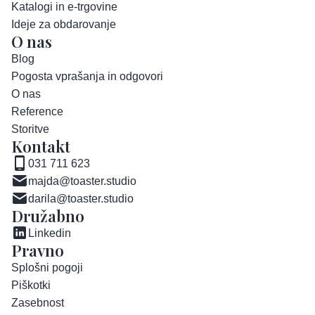
Katalogi in e-trgovine
Ideje za obdarovanje
O nas
Blog
Pogosta vprašanja in odgovori
O nas
Reference
Storitve
Kontakt
031 711 623
majda@toaster.studio
darila@toaster.studio
Družabno
Linkedin
Pravno
Splošni pogoji
Piškotki
Zasebnost