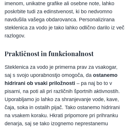
imenom, unikatne grafike ali osebne note, lahko
poskrbite tudi za edinstvenost, ki bo nedvomno
navdušila vašega obdarovanca. Personalizirana
steklenica za vodo je tako lahko odlično darilo iz več
razlogov.
Praktičnost in funkcionalnost
Steklenica za vodo je primerna prav za vsakogar,
saj s svojo uporabnostjo omogoča, da
ostanemo
hidrirani ob vsaki priložnosti
– pa naj bo to v
pisarni, na poti ali pri različnih športnih aktivnostih.
Uporabljamo jo lahko za shranjevanje vode, kave,
čaja, soka in ostalih pijač. Tako ostanemo hidrirani
na vsakem koraku. Hkrati pripomore pri prihranku
denarja, saj se tako izognemo neprestanemu