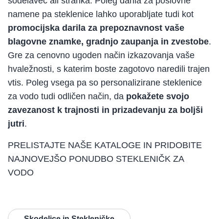
sodelavec ali stranka. Poleg darila za poslovne
namene pa steklenice lahko uporabljate tudi kot
promocijska darila za prepoznavnost vaše
blagovne znamke, gradnjo zaupanja in zvestobe
.
Gre za cenovno ugoden način izkazovanja vaše
hvaležnosti, s katerim boste zagotovo naredili trajen
vtis. Poleg vsega pa so personalizirane steklenice
za vodo tudi odličen način, da
pokažete svojo
zavezanost k trajnosti in prizadevanju za boljši
jutri
.
PRELISTAJTE NAŠE KATALOGE IN PRIDOBITE
NAJNOVEJŠO PONUDBO STEKLENIČK ZA
VODO
Skodelice in Stekleničke