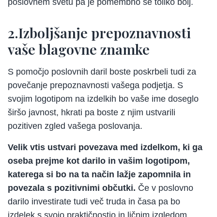
poslovnem svetu pa je pomembno še toliko bolj.
2.Izboljšanje prepoznavnosti
vaše blagovne znamke
S pomočjo poslovnih daril boste poskrbeli tudi za
povečanje prepoznavnosti vašega podjetja. S
svojim logotipom na izdelkih bo vaše ime doseglo
širšo javnost, hkrati pa boste z njim ustvarili
pozitiven zgled vašega poslovanja.
Velik vtis ustvari povezava med izdelkom, ki ga
oseba prejme kot darilo in vašim logotipom,
katerega si bo na ta način lažje zapomnila in
povezala s pozitivnimi občutki.
Če v poslovno
darilo investirate tudi več truda in časa pa bo
izdelek s svojo praktičnostjo in ličnim izgledom