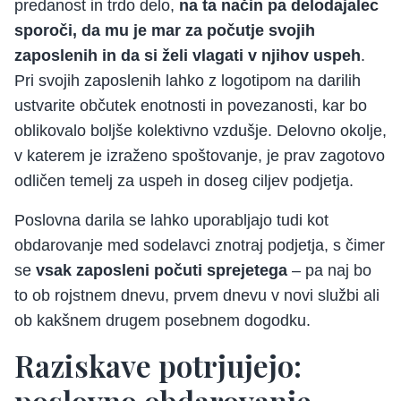
predanost in trdo delo,
na ta način pa delodajalec
sporoči, da mu je mar za počutje svojih
zaposlenih in da si želi vlagati v njihov uspeh
.
Pri svojih zaposlenih lahko z logotipom na darilih
ustvarite občutek enotnosti in povezanosti, kar bo
oblikovalo boljše kolektivno vzdušje. Delovno okolje,
v katerem je izraženo spoštovanje, je prav zagotovo
odličen temelj za uspeh in doseg ciljev podjetja.
Poslovna darila se lahko uporabljajo tudi kot
obdarovanje med sodelavci znotraj podjetja, s čimer
se
vsak zaposleni počuti sprejetega
– pa naj bo
to ob rojstnem dnevu, prvem dnevu v novi službi ali
ob kakšnem drugem posebnem dogodku.
Raziskave potrjujejo:
poslovno obdarovanje