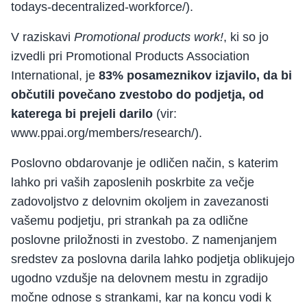
todays-decentralized-workforce/).
V raziskavi
Promotional products work!
, ki so jo
izvedli pri Promotional Products Association
International, je
83% posameznikov izjavilo, da bi
občutili povečano zvestobo do podjetja, od
katerega bi prejeli darilo
(vir:
www.ppai.org/members/research/).
Poslovno obdarovanje je odličen način, s katerim
lahko pri vaših zaposlenih poskrbite za večje
zadovoljstvo z delovnim okoljem in zavezanosti
vašemu podjetju, pri strankah pa za odlične
poslovne priložnosti in zvestobo. Z namenjanjem
sredstev za poslovna darila lahko podjetja oblikujejo
ugodno vzdušje na delovnem mestu in zgradijo
močne odnose s strankami, kar na koncu vodi k